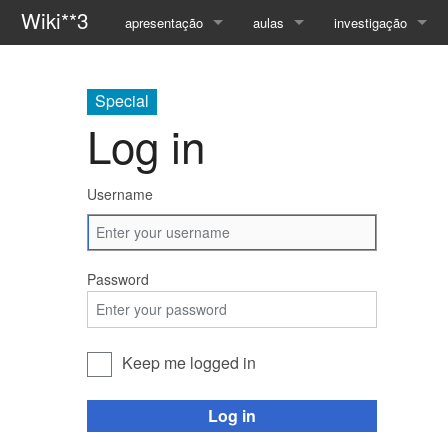
Wiki**3
apresentação
aulas
investigação
Página Principal
Compiladores
Orientações
Special
Apresentação
Programação com Objectos
Publicações
Log in
Contactos
Todas as Disciplinas...
Projectos
Username
Password
Keep me logged in
Log in