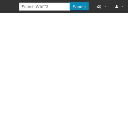
Search
Special pages
Log in
Printable versi
Recent change
Help