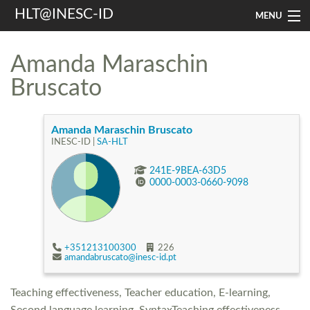
HLT@INESC-ID
MENU
Home
Amanda Maraschin
People
Bruscato
Research
Amanda Maraschin Bruscato
Resources
INESC-ID |
SA-HLT
Events & Media
241E-9BEA-63D5
0000-0003-0660-9098
Contacts
Search
+351213100300
226
amandabruscato@inesc-id.pt
Teaching effectiveness, Teacher education, E-learning,